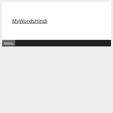
Skip
to
content
MyWordsHindi
Menu