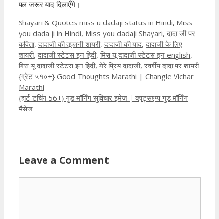
पल जरूर याद दिलाएँगे।
Categories
Tags
Shayari & Quotes
miss u dadaji status in Hindi
,
Miss
you dada ji in Hindi
,
Miss you dadaji Shayari
,
दादा जी पर
कविता
,
दादाजी की तूफानी शायरी
,
दादाजी की याद
,
दादाजी के लिए
शायरी
,
दादाजी स्टेटस इन हिंदी
,
मिस यू दादाजी स्टेटस इन english
,
मिस यू दादाजी स्टेटस इन हिंदी
,
मेरे प्रिय दादाजी
,
स्वर्गीय दादा पर शायरी
{ग्रेट ५१०+} Good Thoughts Marathi | Changle Vichar
Marathi
{हार्ट टचिंग 56+} गुड मॉर्निंग सुविचार इमेज | व्हाट्सएप्प गुड मॉर्निंग
मैसेज
Leave a Comment
Comment