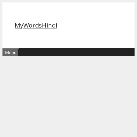
Skip
to
content
MyWordsHindi
Menu