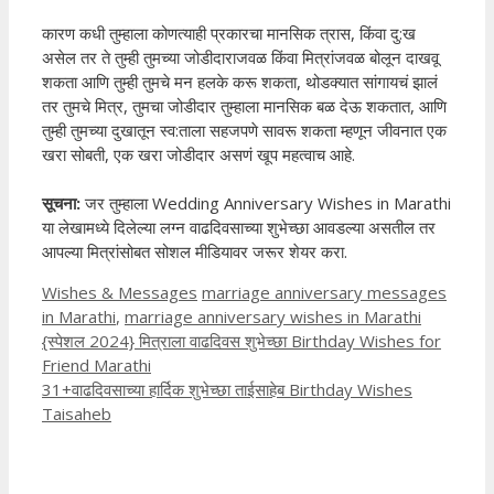
कारण कधी तुम्हाला कोणत्याही प्रकारचा मानसिक त्रास, किंवा दु:ख
असेल तर ते तुम्ही तुमच्या जोडीदाराजवळ किंवा मित्रांजवळ बोलून दाखवू
शकता आणि तुम्ही तुमचे मन हलके करू शकता, थोडक्यात सांगायचं झालं
तर तुमचे मित्र, तुमचा जोडीदार तुम्हाला मानसिक बळ देऊ शकतात, आणि
तुम्ही तुमच्या दुखातून स्व:ताला सहजपणे सावरू शकता म्हणून जीवनात एक
खरा सोबती, एक खरा जोडीदार असणं खूप महत्वाच आहे.
सूचना:
जर तुम्हाला Wedding Anniversary Wishes in Marathi
या लेखामध्ये दिलेल्या लग्न वाढदिवसाच्या शुभेच्छा आवडल्या असतील तर
आपल्या मित्रांसोबत सोशल मीडियावर जरूर शेयर करा.
Categories
Tags
Wishes & Messages
marriage anniversary messages
in Marathi
,
marriage anniversary wishes in Marathi
{स्पेशल 2024} मित्राला वाढदिवस शुभेच्छा Birthday Wishes for
Friend Marathi
31+वाढदिवसाच्या हार्दिक शुभेच्छा ताईसाहेब Birthday Wishes
Taisaheb