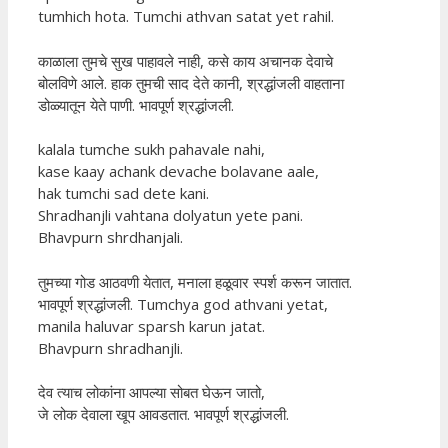
tumhich hota. Tumchi athvan satat yet rahil.
काळाला तुमचे सुख पाहावले नाही, कसे काय अचानक देवाचे
बोलविणे आले. हाक तुमची साद देते कानी, श्रद्धांजली वाहताना
डोळ्यातून येते पाणी. भावपूर्ण श्रद्धांजली.
kalala tumche sukh pahavale nahi,
kase kaay achank devache bolavane aale,
hak tumchi sad dete kani.
Shradhanjli vahtana dolyatun yete pani.
Bhavpurn shrdhanjali.
तुमच्या गोड आठवणी येतात, मनाला हळूवार स्पर्श करून जातात.
भावपूर्ण श्रद्धांजली. Tumchya god athvani yetat,
manila haluvar sparsh karun jatat.
Bhavpurn shradhanjli.
देव त्याच लोकांना आपल्या सोबत घेऊन जातो,
जे लोक देवाला खूप आवडतात. भावपूर्ण श्रद्धांजली.