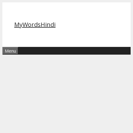
Skip
to
content
MyWordsHindi
Menu