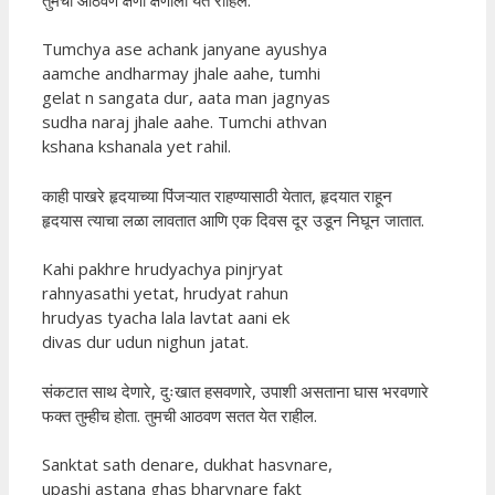
Tumchya ase achank janyane ayushya
aamche andharmay jhale aahe, tumhi
gelat n sangata dur, aata man jagnyas
sudha naraj jhale aahe. Tumchi athvan
kshana kshanala yet rahil.
काही पाखरे हृदयाच्या पिंजऱ्यात राहण्यासाठी येतात, हृदयात राहून
हृदयास त्याचा लळा लावतात आणि एक दिवस दूर उडून निघून जातात.
Kahi pakhre hrudyachya pinjryat
rahnyasathi yetat, hrudyat rahun
hrudyas tyacha lala lavtat aani ek
divas dur udun nighun jatat.
संकटात साथ देणारे, दुःखात हसवणारे, उपाशी असताना घास भरवणारे
फक्त तुम्हीच होता. तुमची आठवण सतत येत राहील.
Sanktat sath denare, dukhat hasvnare,
upashi astana ghas bharvnare fakt