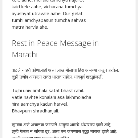
kaid kele aahe, vicharana tumchya
ayushyat utravale aahe. Dur gelat
tumhi amchyapasun tumcha sahvas
matra harvla ahe.
Rest in Peace Message in
Marathi
वाटले नव्हते कोणालाही असा लाख मोलाचा हिरा आमच्या कडून हरवेल.
तुझी उणीव आम्हाला सतत भासत राहील. भावपूर्ण श्रद्धांजली.
Tujhi univ amhala satat bhast rahil.
Vatle navhte konalahi asa lakhmolacha
hira aamchya kadun harvel.
Bhavpurn shradhanjali.
तूमच्या असे अचानक जाण्याने आयुष्य आमचे अंधारमय झाले आहे,
तुम्ही गेलात न सांगता दूर, आता मन जगण्यास सुद्धा नाराज झाले आहे.
तुमची आठवण क्षणा क्षणाला येत राहिल.