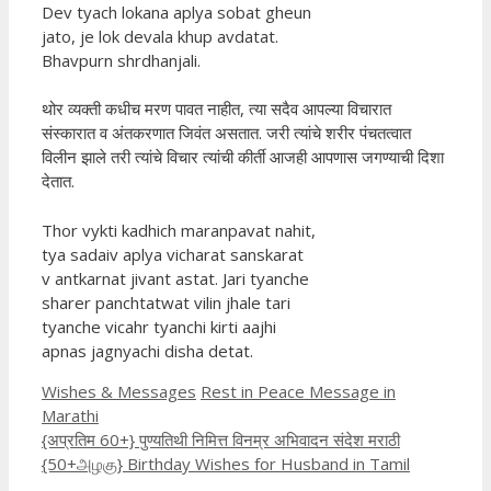
Dev tyach lokana aplya sobat gheun
jato, je lok devala khup avdatat.
Bhavpurn shrdhanjali.
थोर व्यक्ती कधीच मरण पावत नाहीत, त्या सदैव आपल्या विचारात
संस्कारात व अंतकरणात जिवंत असतात. जरी त्यांचे शरीर पंचतत्वात
विलीन झाले तरी त्यांचे विचार त्यांची कीर्ती आजही आपणास जगण्याची दिशा
देतात.
Thor vykti kadhich maranpavat nahit,
tya sadaiv aplya vicharat sanskarat
v antkarnat jivant astat. Jari tyanche
sharer panchtatwat vilin jhale tari
tyanche vicahr tyanchi kirti aajhi
apnas jagnyachi disha detat.
Categories
Tags
Wishes & Messages
Rest in Peace Message in
Marathi
{अप्रतिम 60+} पुण्यतिथी निमित्त विनम्र अभिवादन संदेश मराठी
{50+அழகு} Birthday Wishes for Husband in Tamil