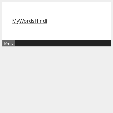
Skip
to
content
MyWordsHindi
Menu