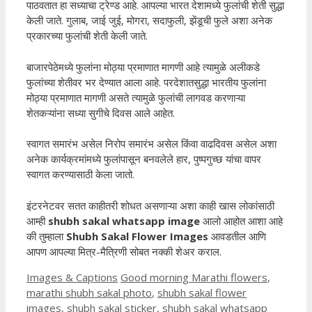
पाठवतात हा सध्याचा ट्रेण्ड आहे. आपल्या भारत देशामध्ये फुलांची शेती सुद्धा
केली जाते. गुलाब, जाई जुई, मोगरा, सदाफुली, झेंडूची फुले अशा अनेक
प्रकारच्या फुलांची शेती केली जाते.
बाजारपेठेमध्ये फुलांना मोठ्या प्रमाणात मागणी आहे त्यामुळे अलीकडे
फुलांच्या शेतीवर भर देण्यात आला आहे. परदेशातसुद्धा भारतीय फुलांना
मोठ्या प्रमाणात मागणी असते त्यामुळे फुलांची लागवड करणाऱ्या
शेतकऱ्यांना सध्या सुगीचे दिवस आले आहेत.
स्वागत समारंभ असेल निरोप समारंभ असेल किंवा वाढदिवस असेल अशा
अनेक कार्यक्रमांमध्ये फुलांपासून बनवलेले हार, पुष्पगुच्छ यांचा वापर
स्वागत करण्यासाठी केला जातो.
इंटरनेटवर सतत काहीतरी शोधत असणाऱ्या अशा काही खास लोकांसाठी
आम्ही
shubh sakal whatsapp image
आलो आहोत आशा आहे
की तुम्हाला
Shubh Sakal Flower Images
आवडतील आणि
आपण आपल्या मित्र-मैत्रिणी सोबत नक्की शेअर कराल.
Categories
Tags
Images & Captions
Good morning Marathi flowers
,
marathi shubh sakal photo
,
shubh sakal flower
images
,
shubh sakal sticker
,
shubh sakal whatsapp