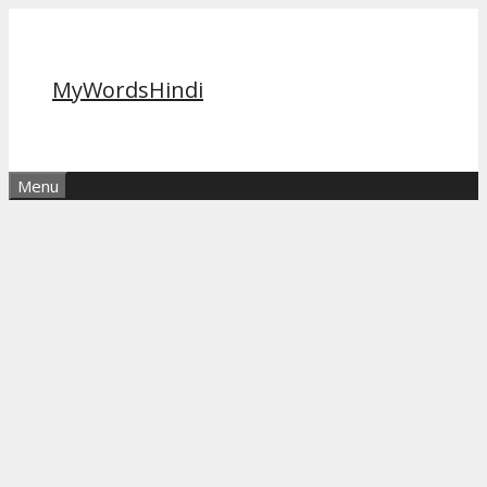
Skip
to
content
MyWordsHindi
Menu