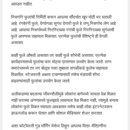
आवडत नाहीत.
निसर्गाने फुलांची निर्मिती करून आपल्या सौंदर्यात खूप मोठी भर घातली
आहे. रंगबेरंगी फुले, वेगवेगळा सुगंध देणारी फुले हे जणू निसर्गाच लेण आहे
आहे. आपल्या निसर्गामध्ये निरनिराळ्या रंगांची फुले निरनिराळ्या सुगंधाची
फुले आपणास पाहायला मिळतात. प्रत्येक फुलांची वैशिष्ट्ये ही वेगळी
असतात.
काही फुले औषधी असतात तर काही फुले शोभेची असतात. प्रत्येक
कार्यक्रमामध्ये फुलांचा फार मोठ्या प्रमाणात उपयोग केला जातो. लग्न
समारंभामध्ये तर मग बोलूच नका तुम्हाला सगळीकडे फुलेच पाहायला
मिळतील. स्टेजवरती अक्षता टाकण्यासाठी तसेच मंडपाची शोभा
वाढवण्यासाठी फुलांचा उपयोग केला जातो.
अलीकडच्या बदलत्या जीवनशैलीमुळे लोकांना बागेमध्ये जायला वेळ मिळत
नाही घराच्या अंगणामध्ये फुलझाडे लावायला वेळ मिळत नाही, त्यामुळे बऱ्याच
लोकांना फुले विकत घ्यायला आवडतात तसेच काही लोक इंटरनेटवरून
डाऊनलोड करून घेतात आणि सोशल मीडियावर शेअर करतात.
अशा फोटोंवरती गुड मॉर्निंग मेसेज लिहून आपल्या मित्र-मैत्रिणींना