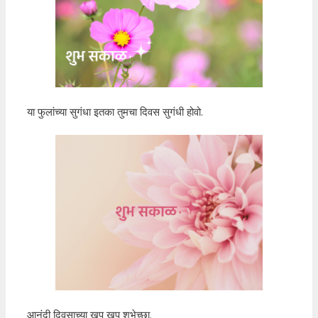
या फुलांच्या सुगंधा इतका तुमचा दिवस सुगंधी होवो.
आनंदी दिवसाच्या खूप खूप शुभेच्छा.