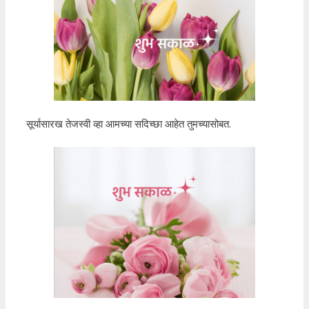
सूर्यासारख तेजस्वी व्हा आमच्या सदिच्छा आहेत तुमच्यासोबत.