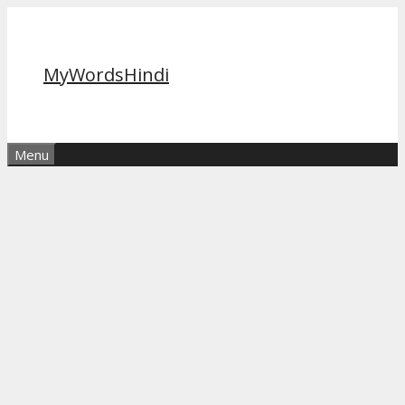
Skip
to
content
MyWordsHindi
Menu