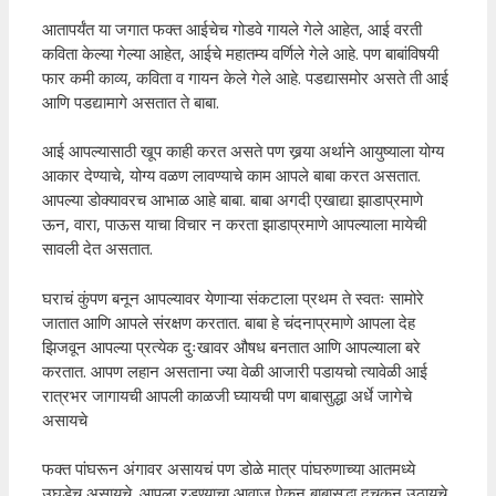
आतापर्यंत या जगात फक्त आईचेच गोडवे गायले गेले आहेत, आई वरती
कविता केल्या गेल्या आहेत, आईचे महातम्य वर्णिले गेले आहे. पण बाबांविषयी
फार कमी काव्य, कविता व गायन केले गेले आहे. पडद्यासमोर असते ती आई
आणि पडद्यामागे असतात ते बाबा.
आई आपल्यासाठी खूप काही करत असते पण खर्‍या अर्थाने आयुष्याला योग्य
आकार देण्याचे, योग्य वळण लावण्याचे काम आपले बाबा करत असतात.
आपल्या डोक्यावरच आभाळ आहे बाबा. बाबा अगदी एखाद्या झाडाप्रमाणे
ऊन, वारा, पाऊस याचा विचार न करता झाडाप्रमाणे आपल्याला मायेची
सावली देत असतात.
घराचं कुंपण बनून आपल्यावर येणाऱ्या संकटाला प्रथम ते स्वतः सामोरे
जातात आणि आपले संरक्षण करतात. बाबा हे चंदनाप्रमाणे आपला देह
झिजवून आपल्या प्रत्येक दुःखावर औषध बनतात आणि आपल्याला बरे
करतात. आपण लहान असताना ज्या वेळी आजारी पडायचो त्यावेळी आई
रात्रभर जागायची आपली काळजी घ्यायची पण बाबासुद्धा अर्धे जागेचे
असायचे
फक्त पांघरून अंगावर असायचं पण डोळे मात्र पांघरुणाच्या आतमध्ये
उघडेच असायचे. आपला रडण्याचा आवाज ऐकून बाबासुद्धा दचकून उठायचे.