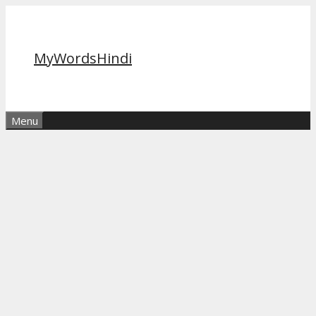
Skip
to
content
MyWordsHindi
Menu