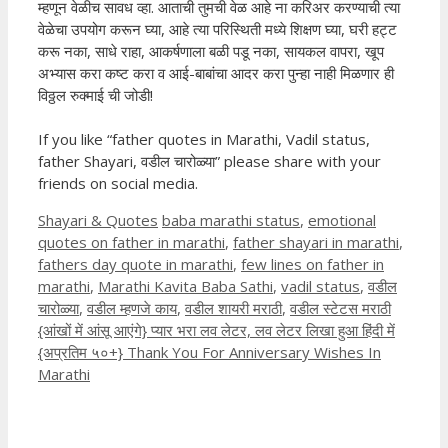
म्हणून वेळीच सावध व्हा. आताची तुमची वेळ आहे ना करिअर करण्याची त्या
वेळेचा उपयोग करून घ्या, आहे त्या परिस्थिती मध्ये शिक्षण घ्या, घरी हट्ट
करू नका, साधे राहा, आकर्षणाला बळी पडू नका, सायकल वापरा, खूप
अभ्यास करा कष्ट करा व आई-बाबांचा आदर करा पुन्हा नाही मिळणार ही
विठ्ठल रुक्माई ची जोडी!
If you like “father quotes in Marathi, Vadil status,
father Shayari, वडील चारोळ्या” please share with your
friends on social media.
Categories
Tags
Shayari & Quotes
baba marathi status
,
emotional
quotes on father in marathi
,
father shayari in marathi
,
fathers day quote in marathi
,
few lines on father in
marathi
,
Marathi Kavita Baba Sathi
,
vadil status
,
वडील
चारोळ्या
,
वडील म्हणजे काय
,
वडील शायरी मराठी
,
वडील स्टेटस मराठी
{आंखों में आंसू आएंगे} प्यार भरा लव लेटर, लव लेटर लिखा हुआ हिंदी में
{अप्रतिम ५०+} Thank You For Anniversary Wishes In
Marathi