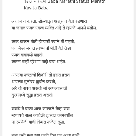
वडील चारोळ्या Baba Marathi Status Marathi
Kavita Baba
आवाज न करता, डोळ्यातून अश्रु न येता रडणारा
या जगात फक्त एकच व्यक्ति आहे ते म्हणजे आपले वडील.
कष्ट करून मोठी होण्याची स्वप्ने मी पाहतो,
पण जेव्हा मनात हरण्याची भीती येते तेव्हा
फक्त बाबांकडे पाहतो,
कारण माझी प्रेरणा माझे बाबा आहेत.
आपल्या कष्टाची शिदोरी तो हसत हसत
आपल्या मुलांवर कुर्बान करतो,
अरे तो बापच असतो जो आपल्यासाठी
दुखामध्ये सुद्धा हसत असतो.
बाबांचे ते वाक्य आज समजले तेव्हा बाबा
म्हणायचे बाळा ज्यावेळी तू स्वत कामवशील
ना त्यावेळी याची किंमत कळेल तुला.
बाबा तुम्ही मला खूप काही दिल पण आता काही